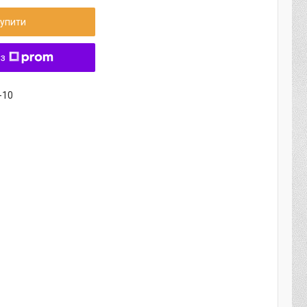
упити
 з
-10