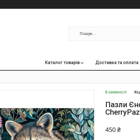
м
Каталог товарів
Доставка та оплата
В наявності
Ко
Пазли Єно
CherryPaz
450 ₴