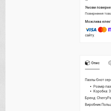
повернення тов
сайту.
Опис
Пазлы
Єнот сер
Розмір паз
Коробка:
3
Бренд: CherryPa
Виробник Поль