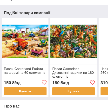
Подібні товари компанії
Пазли Castorland Робота
Пазли Castorland
Чарі
на фермі на 60 елементів
Дивовижні тварини на 180
260 
елементів
150
180
310
₴/од.
₴/од.
Купити
Купити
Про нас