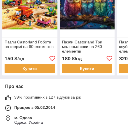
Пазли Castorland Робота
Пазли Castorland Три
Пазл
на фермі на 60 елементів
маленькі сови на 260
клуб
елементів
елем
150
180
320
₴/од.
₴/од.
Купити
Купити
Про нас
99% позитивних з 127 відгуків за рік
Працює з 05.02.2014
м. Одеса
Одеса, Україна