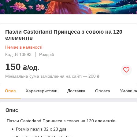
Пазли Castorland Принцеса з совою на 120
елементів
Немає в наявності
Код: B-13593
Роздріб
150
₴/од.
Мінімальна сума замовлення на сайті — 200 ₴
Опис
Характеристики
Доставка
Оплата
Умови п
Опис
Пазли Castorland Принцеса з совою на 120 елементів.
Розмір пазлів 32 x 23 див.