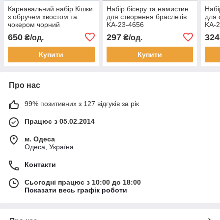
Карнавальний набір Кішки
Набір бісеру та намистин
Набі
з обручем хвостом та
для створення браслетів
для 
чокером чорний
KA-23-4656
KA-2
650
297
324
₴/од.
₴/од.
Купити
Купити
Про нас
99% позитивних з 127 відгуків за рік
Працює з 05.02.2014
м. Одеса
Одеса, Україна
Контакти
Сьогодні працює з 10:00 до 18:00
Показати весь графік роботи