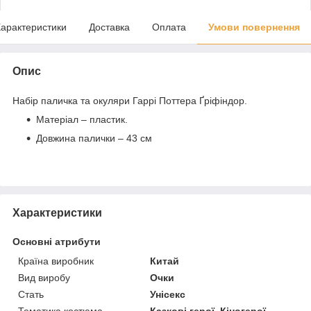
арактеристики
Доставка
Оплата
Умови повернення
Опис
Набір паличка та окуляри Гаррі Поттера Ґріфіндор.
Матеріал – пластик.
Довжина палички – 43 см
Характеристики
Основні атрибути
Країна виробник
Китай
Вид виробу
Очки
Стать
Унісекс
Тематика костюма
Казкові герої, Кіногерої