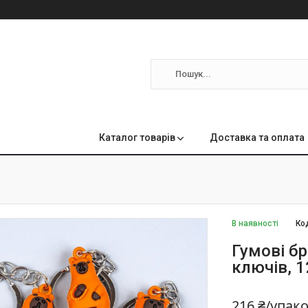
м
Каталог товарів
Доставка та оплата
В наявності
Ко
Гумові б
ключів, 
216 ₴/упак