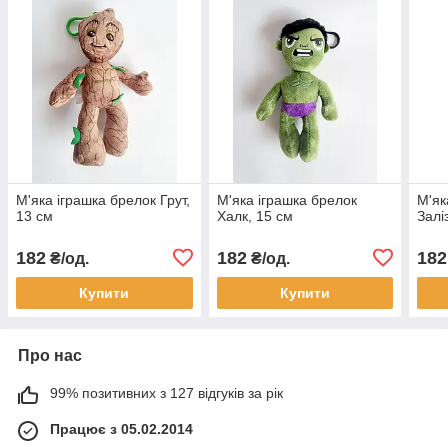
М'яка іграшка брелок Грут,
М'яка іграшка брелок
М'як
13 см
Халк, 15 см
Залі
182
182
182
₴/од.
₴/од.
Купити
Купити
Про нас
99% позитивних з 127 відгуків за рік
Працює з 05.02.2014