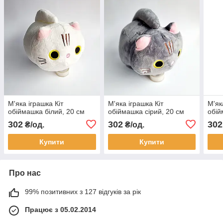
М'яка іграшка Кіт
М'яка іграшка Кіт
М'як
обіймашка білий, 20 см
обіймашка сірий, 20 см
обій
302
302
302
₴/од.
₴/од.
Купити
Купити
Про нас
99% позитивних з 127 відгуків за рік
Працює з 05.02.2014