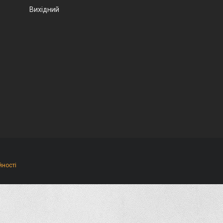
Вихідний
йності