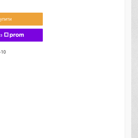
упити
 з
-10