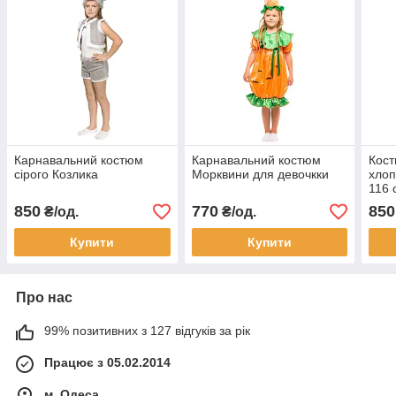
Карнавальний костюм
Карнавальний костюм
Кост
сірого Козлика
Морквини для девочкки
хлоп
116 
850
770
850
₴/од.
₴/од.
Купити
Купити
Про нас
99% позитивних з 127 відгуків за рік
Працює з 05.02.2014
м. Одеса