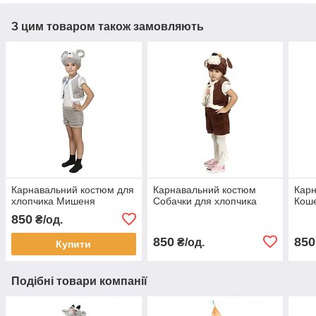
З цим товаром також замовляють
Карнавальний костюм для
Карнавальний костюм
Кар
хлопчика Мишеня
Собачки для хлопчика
Кош
850
₴/од.
850
850
₴/од.
Купити
Подібні товари компанії