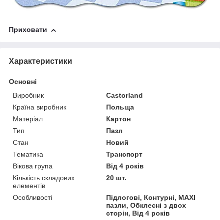
Приховати
Характеристики
Основні
Виробник
Castorland
Країна виробник
Польща
Матеріал
Картон
Тип
Пазл
Стан
Новий
Тематика
Транспорт
Вікова група
Від 4 років
Кількість складових
20 шт.
елементів
Особливості
Підлогові, Контурні, MAXI
пазли, Обклеєні з двох
сторін, Від 4 років