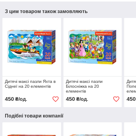
З цим товаром також замовляють
Дитячі максі пазли Яхта в
Дитячі максі пазли
Дитя
Сіднеї на 20 елементів
Білосніжка на 20
Поп
елементів
елем
450
450
450
₴/од.
₴/од.
Подібні товари компанії