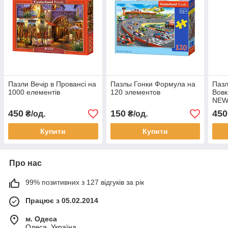
Пазли Вечір в Провансі на
Пазлы Гонки Формула на
Пазл
1000 елементів
120 элементов
Вовк
NEW
450
150
450
₴/од.
₴/од.
Купити
Купити
Про нас
99% позитивних з 127 відгуків за рік
Працює з 05.02.2014
м. Одеса
Одеса, Україна