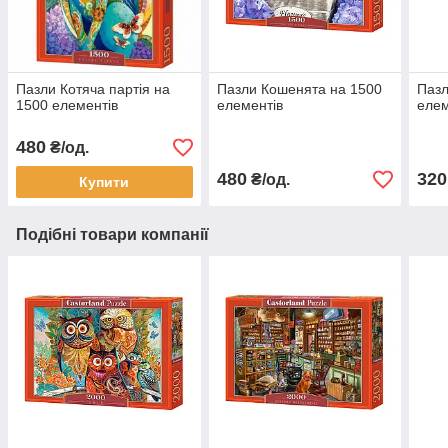
Пазли Котяча партія на
Пазли Кошенята на 1500
Пазл
1500 елементів
елементів
елем
480
₴/од.
480
320
₴/од.
Купити
Подібні товари компанії