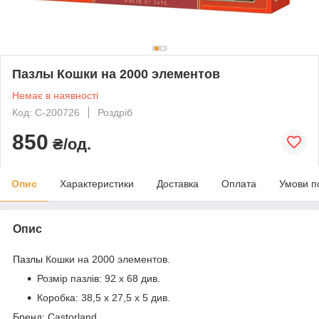
Пазлы Кошки на 2000 элементов
Немає в наявності
Код: С-200726
Роздріб
850
₴/од.
Опис
Характеристики
Доставка
Оплата
Умови п
Опис
Пазлы
Кошки на 2000 элементов.
Розмір пазлів:
92 х 68 див.
Коробка:
38,5 х 27,5 х 5 див.
Бренд: Castorland.