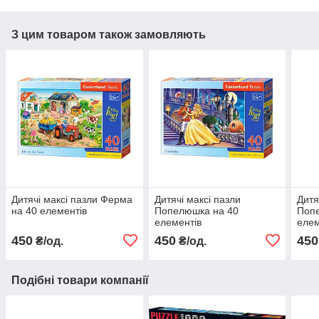
З цим товаром також замовляють
Дитячі максі пазли Ферма
Дитячі максі пазли
Дитя
на 40 елементів
Попелюшка на 40
Поп
елементів
елем
450
450
450
₴/од.
₴/од.
Подібні товари компанії