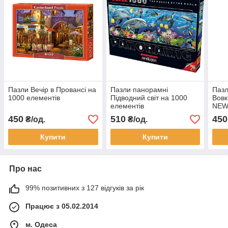
Пазли Вечір в Провансі на
Пазли панорамні
Пазл
1000 елементів
Підводний світ на 1000
Вовк
елементів
NEW
450
510
450
₴/од.
₴/од.
Купити
Купити
Про нас
99% позитивних з 127 відгуків за рік
Працює з 05.02.2014
м. Одеса