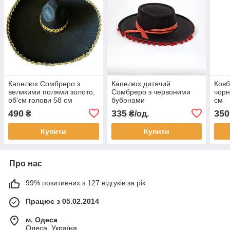
Капелюх Сомбреро з
Капелюх дитячий
Ковб
великими полями золото,
Сомбреро з червоними
чорн
об'єм голови 58 см
бубонами
см
490
335
350
₴
₴/од.
Купити
Купити
Про нас
99% позитивних з 127 відгуків за рік
Працює з 05.02.2014
м. Одеса
Одеса, Україна