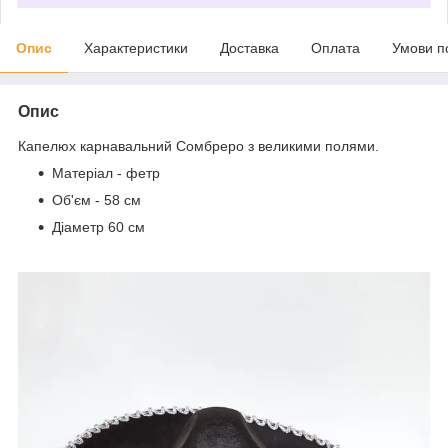
Опис
Характеристики
Доставка
Оплата
Умови п
Опис
Капелюх карнавальний Сомбреро з великими полями.
Матеріал - фетр
Об'єм - 58 см
Діаметр 60 см