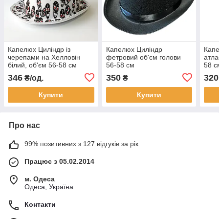
Капелюх Циліндр із
Капелюх Циліндр
Капе
черепами на Хелловін
фетровий об'єм голови
атла
білий, об'єм 56-58 см
56-58 см
58 с
346
350
320
₴/од.
₴
Купити
Купити
Про нас
99% позитивних з 127 відгуків за рік
Працює з 05.02.2014
м. Одеса
Одеса, Україна
Контакти