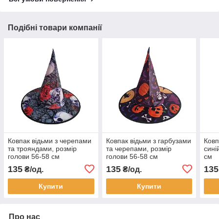
Подібні товари компанії
Ковпак відьми з черепами
Ковпак відьми з гарбузами
Ковп
та трояндами, розмір
та черепами, розмір
сині
голови 56-58 см
голови 56-58 см
см
135
135
135
₴/од.
₴/од.
Купити
Купити
Про нас