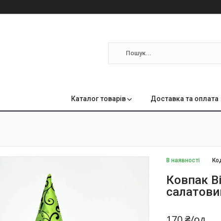
м
Каталог товарів
Доставка та оплата
В наявності
Ко
Ковпак В
салатови
170 ₴/од.