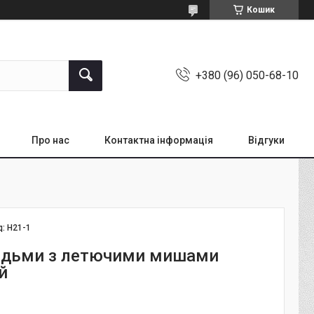
Кошик
+380 (96) 050-68-10
Про нас
Контактна інформація
Відгуки
д:
Н21-1
ідьми з летючими мишами
й