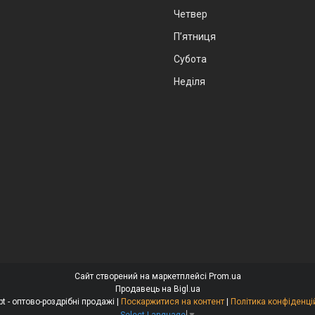
Четвер
Пʼятниця
Субота
Неділя
Сайт створений на маркетплейсі
Prom.ua
Продавець на Bigl.ua
Alexopt - оптово-роздрібні продажі |
Поскаржитися на контент
|
Політика конфіденці