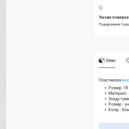
повернення тов
Опис
Пластикова
мас
Розмір: 18 
Матеріал -
Ззаду гум
Розмір - у
Колір - бі