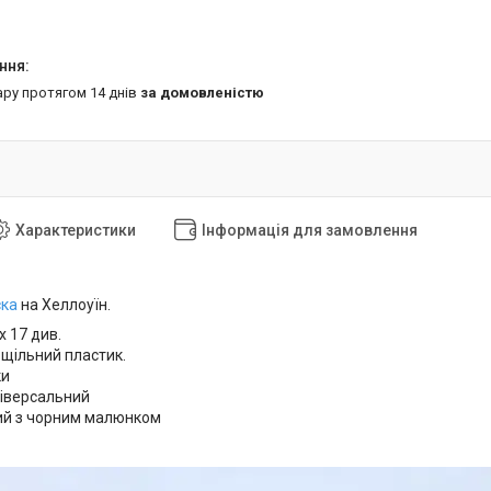
ару протягом 14 днів
за домовленістю
Характеристики
Інформація для замовлення
ка
на Хеллоуїн.
х 17 див.
 щільний пластик.
ки
ніверсальний
лий з чорним малюнком