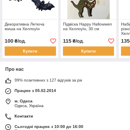
Декоративна Летюча
Підвіска Happy Hallowwen
Набі
миша на Хеллоуїн
на Хеллоуїн, 30 см
різн
Хелл
100
115
135
₴/од.
₴/од.
Купити
Купити
Про нас
99% позитивних з 127 відгуків за рік
Працює з 05.02.2014
м. Одеса
Одеса, Україна
Контакти
Сьогодні працює з 10:00 до 16:00