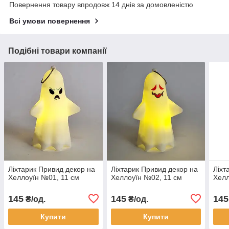
Повернення товару впродовж 14 днів за домовленістю
Всі умови повернення
Подібні товари компанії
Ліхтарик Привид декор на
Ліхтарик Привид декор на
Ліхт
Хеллоуїн №01, 11 см
Хеллоуїн №02, 11 см
Хелл
145
145
145
₴/од.
₴/од.
Купити
Купити