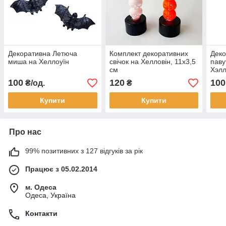
Декоративна Летюча
Комплект декоративних
Деко
миша на Хеллоуїн
свічок на Хелловін, 11х3,5
паву
см
Хэл
100
120
100
₴/од.
₴
Купити
Купити
Про нас
99% позитивних з 127 відгуків за рік
Працює з 05.02.2014
м. Одеса
Одеса, Україна
Контакти