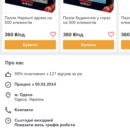
Пазли Нарешті вдома на
Пазли Будиночок у горах
Пазл
500 елементів
на 500 елементів
елем
360
360
360
₴/од.
₴/од.
Купити
Купити
Про нас
99% позитивних з 127 відгуків за рік
Працює з 05.02.2014
м. Одеса
Одеса, Україна
Контакти
Сьогодні вихідний
Показати весь графік роботи