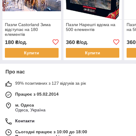
Пазли Castorland Зима
Пазли Нарешті вдома на
Пазл
відступає на 180
500 елементів
на 5
елементів
180
360
360
₴/од.
₴/од.
Купити
Купити
Про нас
99% позитивних з 127 відгуків за рік
Працює з 05.02.2014
м. Одеса
Одеса, Україна
Контакти
Сьогодні працює з 10:00 до 18:00