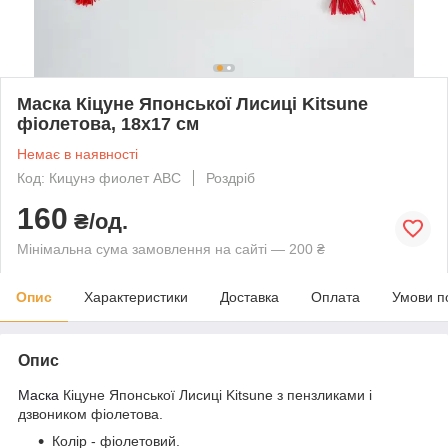
Маска Кіцуне Японської Лисиці Kitsune
фіолетова, 18х17 см
Немає в наявності
Код: Кицунэ фиолет АВС
Роздріб
160
₴/од.
Мінімальна сума замовлення на сайті — 200 ₴
Опис
Характеристики
Доставка
Оплата
Умови п
Опис
Маска
Кіцуне Японської Лисиці Kitsune з пензликами і
дзвоником фіолетова.
Колір - фіолетовий.