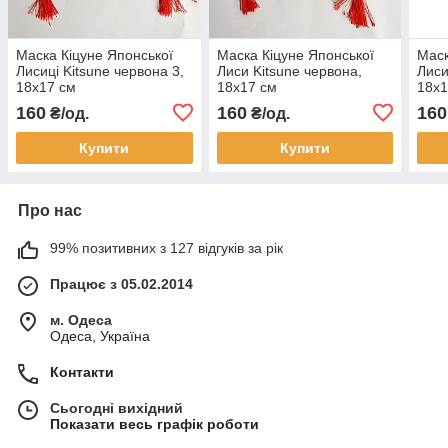
Маска Кіцуне Японської
Маска Кіцуне Японської
Маск
Лисиці Kitsune червона 3,
Лиси Kitsune червона,
Лиси
18х17 см
18х17 см
18х1
160
160
160
₴/од.
₴/од.
Купити
Купити
Про нас
99% позитивних з 127 відгуків за рік
Працює з 05.02.2014
м. Одеса
Одеса, Україна
Контакти
Сьогодні вихідний
Показати весь графік роботи