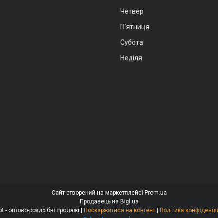
Четвер
Пʼятниця
Субота
Неділя
Сайт створений на маркетплейсі
Prom.ua
Продавець на Bigl.ua
Alexopt - оптово-роздрібні продажі |
Поскаржитися на контент
|
Політика конфіденці