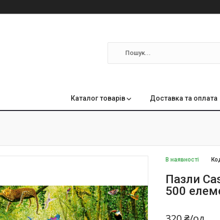
м
Каталог товарів
Доставка та оплата
В наявності
Ко
Пазли Cas
500 елем
320 ₴/од.