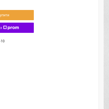
упити
 з
-10