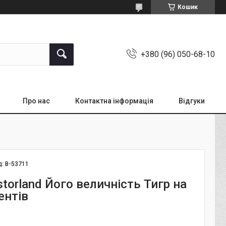
Кошик
+380 (96) 050-68-10
Про нас
Контактна інформація
Відгуки
д:
В-53711
torland Його величність Тигр на
ентів