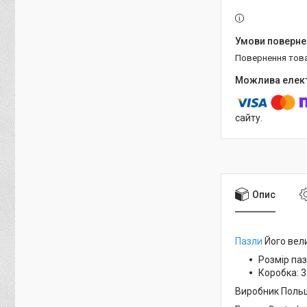
повернення тов
сайту.
Опис
Пазли
Його вели
Розмір паз
Коробка:
3
Виробник Поль