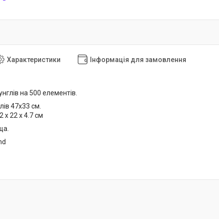
Характеристики
Інформація для замовлення
глів на 500 елементів.
лів 47х33 см.
2 x 22 x 4.7 см
ща.
nd