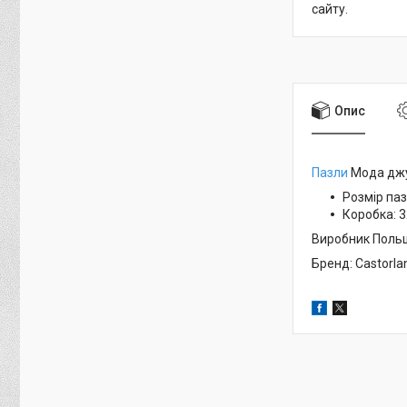
сайту.
Опис
Пазли
Мода джун
Розмір паз
Коробка:
3
Виробник Поль
Бренд: Castorla