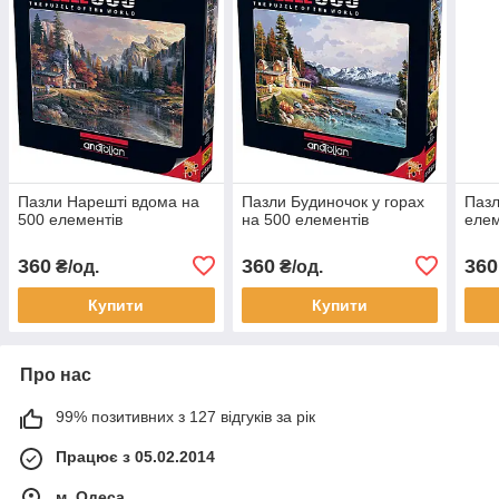
Пазли Нарешті вдома на
Пазли Будиночок у горах
Пазл
500 елементів
на 500 елементів
елем
360
360
360
₴/од.
₴/од.
Купити
Купити
Про нас
99% позитивних з 127 відгуків за рік
Працює з 05.02.2014
м. Одеса