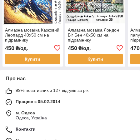
Алмазна мозаїка Казковий
Алмазна мозаїка Лондон
Алма
Леопард 40x50 см на
Біг Бен 40x50 см на
папу
підрамнику
підрамнику
підр
450
450
470
₴/од.
₴/од.
Купити
Купити
Про нас
99% позитивних з 127 відгуків за рік
Працює з 05.02.2014
м. Одеса
Одеса, Україна
Контакти