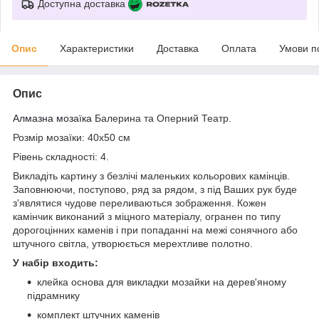
Доступна доставка
Опис
Характеристики
Доставка
Оплата
Умови п
Опис
Алмазна мозаїка
Балерина та Оперний Театр.
Розмір мозаїки: 40x50 см
Рівень складності: 4.
Викладіть картину з безлічі маленьких кольорових камінців.
Заповнюючи, поступово, ряд за рядом, з під Ваших рук буде
з'являтися чудове переливаються зображення. Кожен
камінчик виконаний з міцного матеріалу, огранен по типу
дорогоцінних каменів і при попаданні на межі сонячного або
штучного світла, утворюється мерехтливе полотно.
У набір входить:
клейка основа для викладки мозайки на дерев'яному
підрамнику
комплект штучних каменів