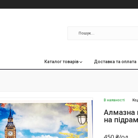
м
Каталог товарів
Доставка та оплата
В наявності
Ко
Алмазна 
на підра
450 ₴/од.