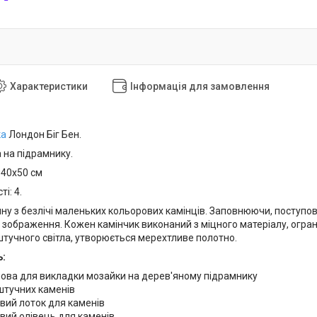
Характеристики
Інформація для замовлення
ка
Лондон Біг Бен.
 на підрамнику.
 40x50 см
і: 4.
ну з безлічі маленьких кольорових камінців. Заповнюючи, поступово
зображення. Кожен камінчик виконаний з міцного матеріалу, огране
штучного світла, утворюється мерехтливе полотно.
ь:
нова для викладки мозайки на дерев'яному підрамнику
штучних каменів
вий лоток для каменів
вий олівець для каменів