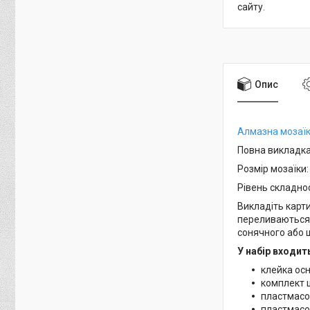
сайту.
Опис
Алмазна мозаї
Повна викладка
Розмір мозаїки:
Рівень складност
Викладіть карти
переливаються 
сонячного або 
У набір входит
клейка ос
комплект 
пластмасо
пластмасо