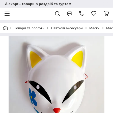
Alexopt - товари в роздріб та гуртом
Товари та послуги
Святкові аксесуари
Маски
Мас