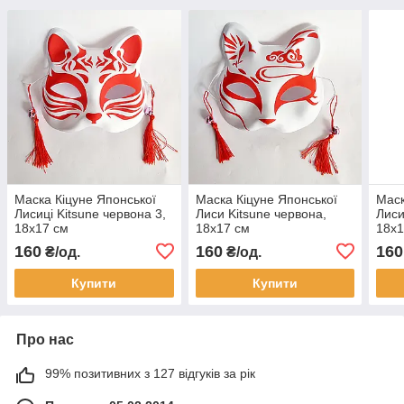
Маска Кіцуне Японської
Маска Кіцуне Японської
Маск
Лисиці Kitsune червона 3,
Лиси Kitsune червона,
Лиси
18х17 см
18х17 см
18х1
160
160
160
₴/од.
₴/од.
Купити
Купити
Про нас
99% позитивних з 127 відгуків за рік