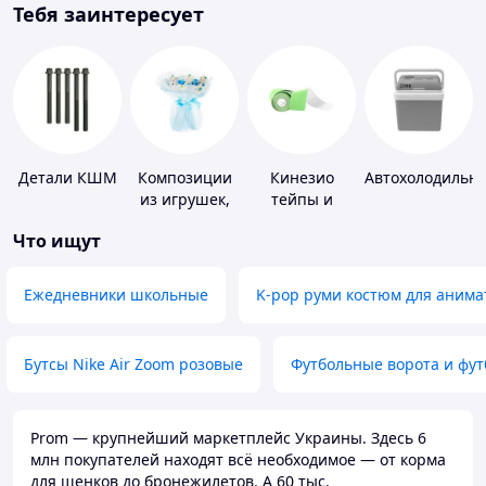
Тебя заинтересует
Детали КШМ
Композиции
Кинезио
Автохолодильн
из игрушек,
тейпы и
одежды,
средства для
Что ищут
подгузников
тейпирования
Ежедневники школьные
K-pop руми костюм для анима
Бутсы Nike Air Zoom розовые
Футбольные ворота и фу
Prom — крупнейший маркетплейс Украины. Здесь 6
млн покупателей находят всё необходимое — от корма
для щенков до бронежилетов. А 60 тыс.