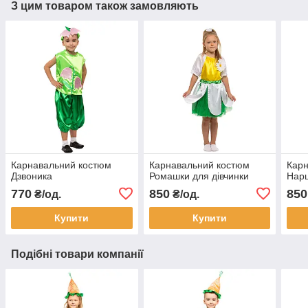
З цим товаром також замовляють
Карнавальний костюм
Карнавальний костюм
Карн
Дзвоника
Ромашки для дівчинки
Нарц
770
850
850
₴/од.
₴/од.
Купити
Купити
Подібні товари компанії