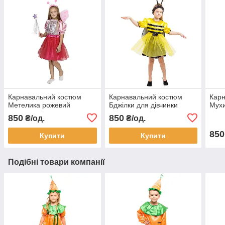
Карнавальний костюм
Карнавальний костюм
Карн
Метелика рожевий
Бджілки для дівчинки
Мухи
850
850
₴/од.
₴/од.
850
Купити
Купити
Подібні товари компанії