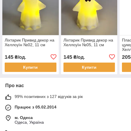
Ліхтарик Привид декор на
Ліхтарик Привид декор на
Плас
Хеллоуїн №02, 11 см
Хеллоуїн №05, 11 см
цуке
Хелл
см
145
145
205
₴/од.
₴/од.
Купити
Купити
Про нас
99% позитивних з 127 відгуків за рік
Працює з 05.02.2014
м. Одеса
Одеса, Україна