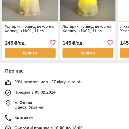
Ліхтарик Привид декор на
Ліхтарик Привид декор на
Ліхт
Хеллоуїн №01, 11 см
Хеллоуїн №02, 11 см
Хелл
145
145
145
₴/од.
₴/од.
Купити
Купити
Про нас
99% позитивних з 127 відгуків за рік
Працює з 05.02.2014
м. Одеса
Одеса, Україна
Контакти
Сьогодні працює з 10:00 до 18:00