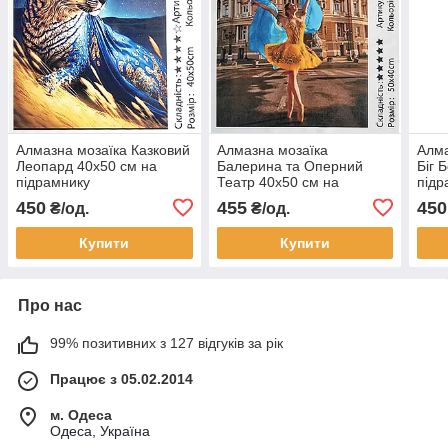
Алмазна мозаїка Казковий
Алмазна мозаїка
Алма
Леопард 40x50 см на
Балерина та Оперний
Біг 
підрамнику
Театр 40x50 см на
підр
підрамнику
450
455
450
₴/од.
₴/од.
Купити
Купити
Про нас
99% позитивних з 127 відгуків за рік
Працює з 05.02.2014
м. Одеса
Одеса, Україна