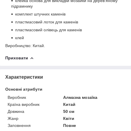
клейка основа для викладки мозайки на дерев'яному
підрамнику
комплект штучних каменів
пластмасовий лоток для каменів
пластмасовий олівець для каменів
клей
Виробництво: Китай.
Приховати
Характеристики
Основні атрибути
Виробник
Алмазна мозаїка
Країна виробник
Китай
Довжина
50 см
Жанр
Квіти
Заповнення
Повне