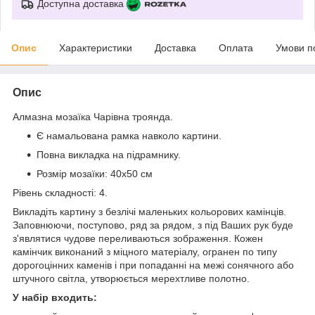
Доступна доставка
Опис
Характеристики
Доставка
Оплата
Умови п
Опис
Алмазна мозаїка Чарівна троянда.
Є намальована рамка навколо картини.
Повна викладка на підрамнику.
Розмір мозаїки: 40x50 см
Рівень складності: 4.
Викладіть картину з безлічі маленьких кольорових камінців.
Заповнюючи, поступово, ряд за рядом, з під Ваших рук буде
з'являтися чудове переливаються зображення. Кожен
камінчик виконаний з міцного матеріалу, огранен по типу
дорогоцінних каменів і при попаданні на межі сонячного або
штучного світла, утворюється мерехтливе полотно.
У набір входить: