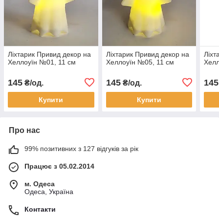
Ліхтарик Привид декор на
Ліхтарик Привид декор на
Ліхт
Хеллоуїн №01, 11 см
Хеллоуїн №05, 11 см
Хелл
145
145
145
₴/од.
₴/од.
Купити
Купити
Про нас
99% позитивних з 127 відгуків за рік
Працює з 05.02.2014
м. Одеса
Одеса, Україна
Контакти