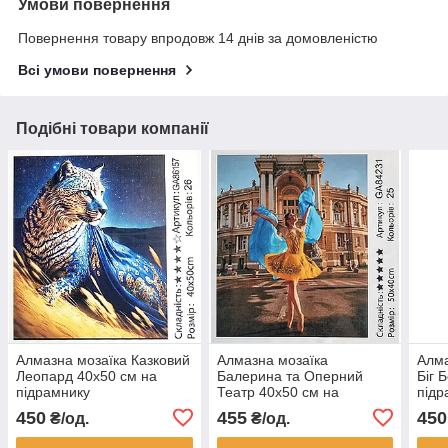
Умови повернення
Повернення товару впродовж 14 днів за домовленістю
Всі умови повернення
Подібні товари компанії
Алмазна мозаїка Казковий
Алмазна мозаїка
Алма
Леопард 40x50 см на
Балерина та Оперний
Біг 
підрамнику
Театр 40x50 см на
підр
підрамнику
450
455
450
₴/од.
₴/од.