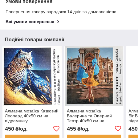
Умови повернення
Повернення товару впродовж 14 днів за домовленістю
Всі умови повернення
Подібні товари компанії
Алмазна мозаїка Казковий
Алмазна мозаїка
Алма
Леопард 40x50 см на
Балерина та Оперний
Біг 
підрамнику
Театр 40x50 см на
підр
підрамнику
450
455
450
₴/од.
₴/од.