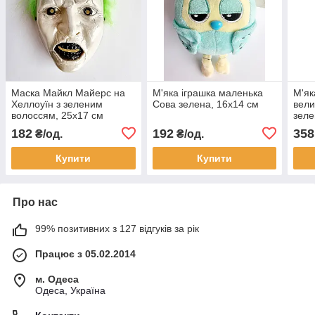
Маска Майкл Майерс на
М'яка іграшка маленька
М'як
Хеллоуїн з зеленим
Сова зелена, 16х14 см
вели
волоссям, 25х17 см
зеле
182
192
358
₴/од.
₴/од.
Купити
Купити
Про нас
99% позитивних з 127 відгуків за рік
Працює з 05.02.2014
м. Одеса
Одеса, Україна