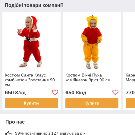
Подібні товари компанії
Костюм Санта Клаус
Костюм Вінні Пуха
Карн
комбінезон Зростання 90
комбінезон Зріст 90 см
Морк
см
650
650
770
₴/од.
₴/од.
Купити
Купити
Про нас
99% позитивних з 127 відгуків за рік